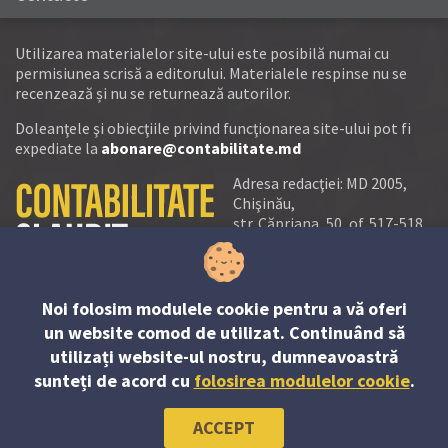
Utilizarea materialelor site-ului este posibilă numai cu
permisiunea scrisă a editorului. Materialele respinse nu se
recenzează și nu se returnează autorilor.
Doleanţele şi obiecţiile privind funcţionarea site-ului pot fi
expediate la
abonare@contabilitate.md
Adresa redacţiei: MD 2005,
Chişinău,
str. Căpriana, 50, of. 517-518
tel.:
(+373 22) 21 20 22
tel./fax:
(+373 22) 22 53 90
Noi folosim modulele cookie pentru a vă oferi
e-mail:
un website comod de utilizat. Continuând să
abonare@contabilitate.md
utilizați website-ul nostru, dumneavoastră
newsletter:
sunteți de acord cu
folosirea modulelor cookie
.
contabilitate
@
sender.trigger4
ACCEPT
© PP “Contabilitate şi Audit” SRL, 2023