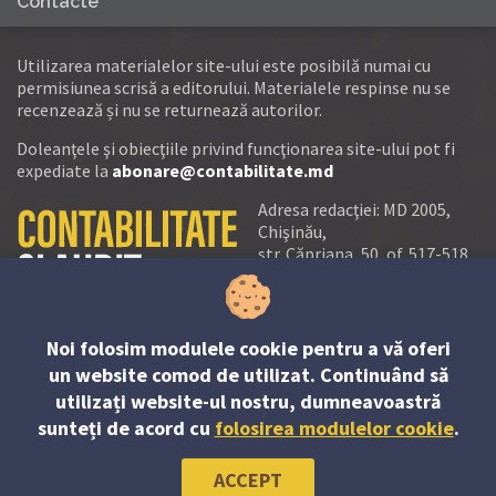
Contacte
Utilizarea materialelor site-ului este posibilă numai cu
permisiunea scrisă a editorului. Materialele respinse nu se
recenzează și nu se returnează autorilor.
Doleanţele şi obiecţiile privind funcţionarea site-ului pot fi
expediate la
abonare@contabilitate.md
Adresa redacţiei: MD 2005,
Chişinău,
str. Căpriana, 50, of. 517-518
tel.:
(+373 22) 21 20 22
tel./fax:
(+373 22) 22 53 90
Noi folosim modulele cookie pentru a vă oferi
e-mail:
un website comod de utilizat. Continuând să
abonare@contabilitate.md
utilizați website-ul nostru, dumneavoastră
newsletter:
sunteți de acord cu
folosirea modulelor cookie
.
contabilitate
@
sender.trigger4
ACCEPT
© PP “Contabilitate şi Audit” SRL, 2023