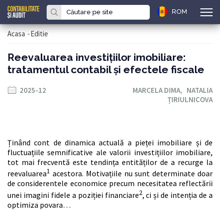
ROM
Acasa
-
Editie
Reevaluarea investițiilor imobiliare:
tratamentul contabil și efectele fiscale
2025-12
MARCELA DIMA,
NATALIA
ȚIRIULNICOVA
Ținând cont de dinamica actuală a pieței imobiliare și de
fluctuațiile semnificative ale valorii investițiilor imobiliare,
tot mai frecventă este tendința entităților de a recurge la
1
reevaluarea
acestora. Motivațiile nu sunt determinate doar
de considerentele economice precum necesitatea reflectării
2
unei imagini fidele a poziției financiare
, ci și de intenția de a
optimiza povara…