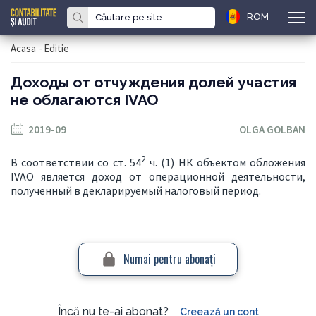
ROM
Acasa
-
Editie
Доходы от отчуждения долей участия
не облагаются IVAO
2019-09
OLGA GOLBAN
2
В соответствии со ст. 54
ч. (1) НК объектом обложения
IVAO является доход от операционной деятельности,
полученный в декларируемый налоговый период.
Numai pentru abonaţi
Încă nu te-ai abonat?
Creează un cont