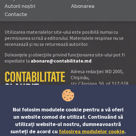
Autorii noştri
Abonarea
Contacte
Utilizarea materialelor site-ului este posibilă numai cu
permisiunea scrisă a editorului. Materialele respinse nu se
recenzează și nu se returnează autorilor.
Doleanţele şi obiecţiile privind funcţionarea site-ului pot fi
expediate la
abonare@contabilitate.md
Adresa redacţiei: MD 2005,
Chişinău,
str. Căpriana, 50, of. 517-518
tel.:
(+373 22) 21 20 22
tel./fax:
(+373 22) 22 53 90
Noi folosim modulele cookie pentru a vă oferi
e-mail:
un website comod de utilizat. Continuând să
abonare@contabilitate.md
utilizați website-ul nostru, dumneavoastră
newsletter:
sunteți de acord cu
folosirea modulelor cookie
.
contabilitate
@
sender.trigger4