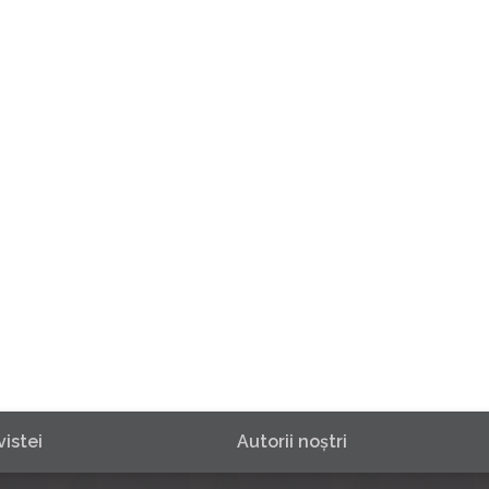
istei
Autorii noştri