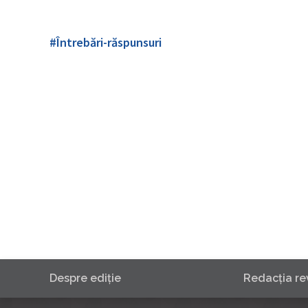
#Întrebări-răspunsuri
Despre ediţie
Redacţia rev