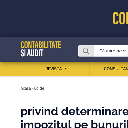
REVISTA
CONSULTAN
Acasa
-
Editie
privind determinare
impozitul pe bunuril