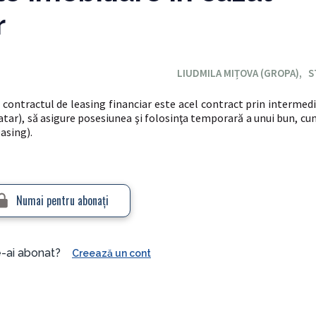
r
LIUDMILA MIȚOVA (GROPA),
S
, contractul de leasing financiar este acel contract prin intermedi
ocatar), să asigure posesiunea şi folosinţа temporară a unui bun, c
easing).
Numai pentru abonaţi
e-ai abonat?
Creează un cont