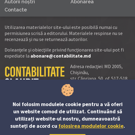
Autorii noştri
Abonarea
Contacte
Utilizarea materialelor site-ului este posibilă numai cu
permisiunea scrisă a editorului. Materialele respinse nu se
recenzează și nu se returnează autorilor.
Doleanţele şi obiecţiile privind funcţionarea site-ului pot fi
expediate la
abonare@contabilitate.md
Adresa redacţiei: MD 2005,
Chişinău,
str. Căpriana, 50, of. 517-518
tel.:
(+373 22) 21 20 22
tel./fax:
(+373 22) 22 53 90
Noi folosim modulele cookie pentru a vă oferi
e-mail:
un website comod de utilizat. Continuând să
abonare@contabilitate.md
utilizați website-ul nostru, dumneavoastră
newsletter:
sunteți de acord cu
folosirea modulelor cookie
.
contabilitate
@
sender.trigger4