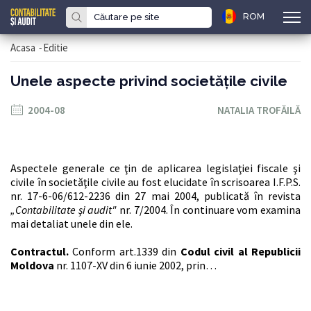
ROM
Acasa
-
Editie
Unele aspecte privind societăţile civile
2004-08
NATALIA TROFĂILĂ
Aspectele generale ce ţin de aplicarea legislaţiei fiscale şi
civile în societăţile civile au fost elucidate în scrisoarea I.F.P.S.
nr. 1
7-6-06/612-2236
din
27
mai
2004,
publicată în revista
„Contabilitate şi audit"
nr.
7/2004.
În continuare vom examina
mai detaliat unele din ele.
Contractul.
Conform art.1339 din
Codul civil al Republicii
Moldova
nr. 1107-XV din
6
iunie
2002,
prin…