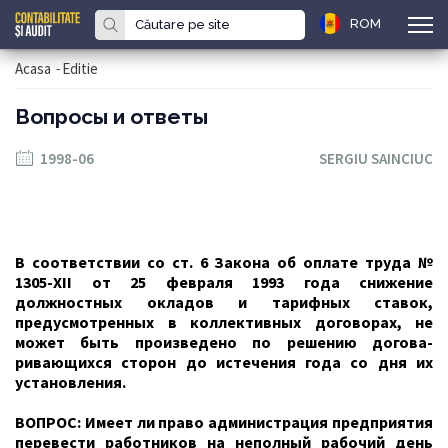
ROM
Acasa
-
Editie
Вопросы и ответы
1998-06
SERGIU SAINCIUC
В
соответствии со ст. 6 Закона об оп­лате труда №
1305-Х
II
от 25 февраля 1993 года снижение
должностных окла­дов и тарифных ставок,
предусмотрен­ных в коллективных договорах, не
может быть произведено по решению догова­
ривающихся сторон до истечения года со дня их
установления.
ВОПРОС: Имеет ли право админист­рация предприятия
перевести работников на неполный рабочий день