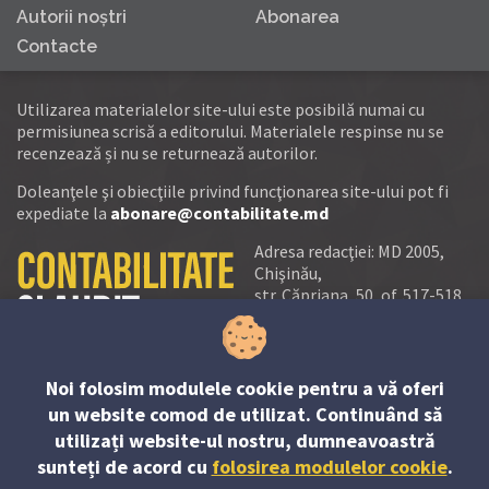
Autorii noştri
Abonarea
Contacte
Utilizarea materialelor site-ului este posibilă numai cu
permisiunea scrisă a editorului. Materialele respinse nu se
recenzează și nu se returnează autorilor.
Doleanţele şi obiecţiile privind funcţionarea site-ului pot fi
expediate la
abonare@contabilitate.md
Adresa redacţiei: MD 2005,
Chişinău,
str. Căpriana, 50, of. 517-518
tel.:
(+373 22) 21 20 22
tel./fax:
(+373 22) 22 53 90
Noi folosim modulele cookie pentru a vă oferi
e-mail:
un website comod de utilizat. Continuând să
abonare@contabilitate.md
utilizați website-ul nostru, dumneavoastră
newsletter:
sunteți de acord cu
folosirea modulelor cookie
.
contabilitate
@
sender.trigger4