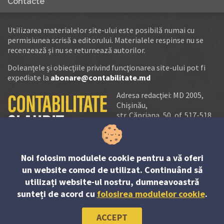
Contacte
Utilizarea materialelor site-ului este posibilă numai cu
permisiunea scrisă a editorului. Materialele respinse nu se
recenzează și nu se returnează autorilor.
Doleanţele şi obiecţiile privind funcţionarea site-ului pot fi
expediate la
abonare@contabilitate.md
Adresa redacţiei: MD 2005,
Chişinău,
str. Căpriana, 50, of. 517-518
tel.:
(+373 22) 21 20 22
tel./fax:
(+373 22) 22 53 90
Noi folosim modulele cookie pentru a vă oferi
e-mail:
un website comod de utilizat. Continuând să
abonare@contabilitate.md
utilizați website-ul nostru, dumneavoastră
newsletter:
sunteți de acord cu
folosirea modulelor cookie
.
contabilitate
@
sender.trigger4
ACCEPT