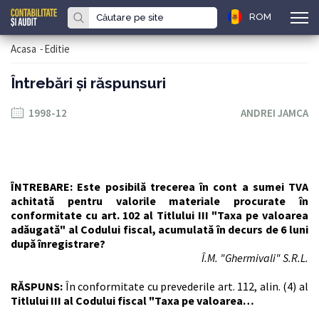
ROM
Acasa
-
Editie
Întrebări şi răspunsuri
1998-12
ANDREI JAMCA
ÎNTREBARE: Este posibilă trecerea în cont a sumei TVA
achitată pentru valorile materiale procurate în
conformitate cu art. 102 al Titlului III "Taxa pe valoarea
adăugată" al Codului fiscal, acumulată în decurs de 6 luni
după înregistrare?
Î.M. "Ghermivali" S.R.L.
RĂSPUNS:
În conformitate cu prevederile art. 112, alin. (4) al
Titlului III al Codului fiscal "Taxa pe valoarea…