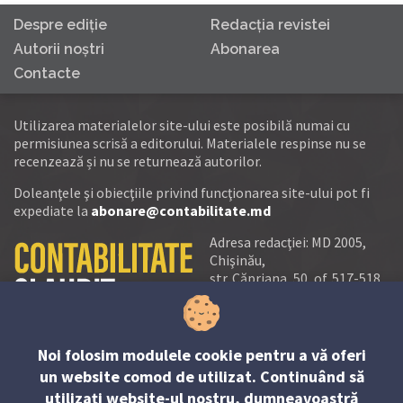
Despre ediţie
Redacţia revistei
Autorii noştri
Abonarea
Contacte
Utilizarea materialelor site-ului este posibilă numai cu
permisiunea scrisă a editorului. Materialele respinse nu se
recenzează și nu se returnează autorilor.
Doleanţele şi obiecţiile privind funcţionarea site-ului pot fi
expediate la
abonare@contabilitate.md
Adresa redacţiei: MD 2005,
Chişinău,
str. Căpriana, 50, of. 517-518
tel.:
(+373 22) 21 20 22
tel./fax:
(+373 22) 22 53 90
Noi folosim modulele cookie pentru a vă oferi
e-mail:
un website comod de utilizat. Continuând să
abonare@contabilitate.md
utilizați website-ul nostru, dumneavoastră