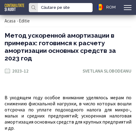
ROM
Acasa
-
Editie
Метод ускоренной амортизации в
примерах: готовимся к расчету
амортизации основных средств за
2023 год
2023-12
SVETLANA SLOBODEANU
В уходящем году особое внимание уделялось мерам по
снижению фискальной нагрузки, в число которых вошли
отсрочка по уплате подоходного налога для микро-,
малых и средних предприятий; ускоренная налоговая
амортизация основных средств для крупных предприятий
и др.