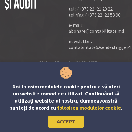
tel.:
(+373 22) 21 20 22
tel./fax:
(+373 22) 22 53 90
e-mail:
abonare@contabilitate.md
newsletter:
contabilitate
@
sender.trigger4
© PP “Contabilitate şi Audit” SRL, 2023
Noi folosim modulele cookie pentru a vă oferi
un website comod de utilizat. Continuând să
utilizați website-ul nostru, dumneavoastră
sunteți de acord cu
folosirea modulelor cookie
.
ACCEPT