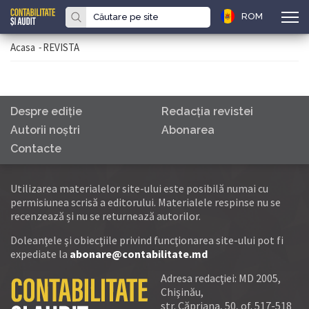
ROM
Acasa
-
REVISTA
Despre ediţie
Redacţia revistei
Autorii noştri
Abonarea
Contacte
Utilizarea materialelor site-ului este posibilă numai cu
permisiunea scrisă a editorului. Materialele respinse nu se
recenzează și nu se returnează autorilor.
Doleanţele şi obiecţiile privind funcţionarea site-ului pot fi
expediate la
abonare@contabilitate.md
Adresa redacţiei: MD 2005,
Chişinău,
str. Căpriana, 50, of. 517-518