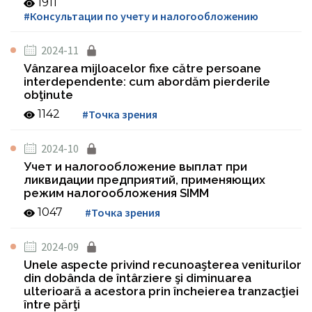
1911
#Консультации по учету и налогообложению
2024-11
Vânzarea mijloacelor fixe către persoane
interdependente: cum abordăm pierderile
obţinute
1142
#Точка зрения
2024-10
Учет и налогообложение выплат при
ликвидации предприятий, применяющих
режим налогообложения SIMM
1047
#Точка зрения
2024-09
Unele aspecte privind recunoaşterea veniturilor
din dobânda de întârziere şi diminuarea
ulterioară a acestora prin încheierea tranzacţiei
între părţi