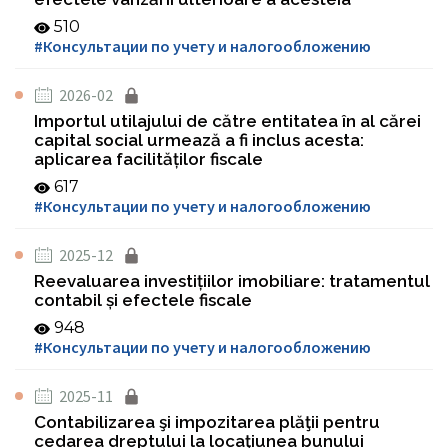
510
#Консультации по учету и налогообложению
2026-02
Importul utilajului de către entitatea în al cărei
capital social urmează a fi inclus acesta:
aplicarea facilităților fiscale
617
#Консультации по учету и налогообложению
2025-12
Reevaluarea investițiilor imobiliare: tratamentul
contabil și efectele fiscale
948
#Консультации по учету и налогообложению
2025-11
Contabilizarea şi impozitarea plăţii pentru
cedarea dreptului la locaţiunea bunului