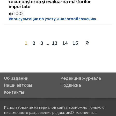
recunoaşterea şi evaluarea mărfurilor
importate
1002
#Консультации по учету и налогообложению
1
2
3
...
13
14
15
Об издании
Редакция журнала
Наши авторы
Подписка
Контакты
Использование материалов сайта возможно только с
письменного разрешения редакции.Отклоненные