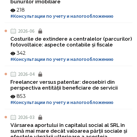
bunurilor imobiliare
218
#Консультации по учету и налогообложению
2026-06
Costurile de extindere a centralelor (parcurilor)
fotovoltaice: aspecte contabile și fiscale
342
#Консультации по учету и налогообложению
2026-04
Freelancer versus patentar: deosebiri din
perspectiva entității beneficiare de servicii
853
#Консультации по учету и налогообложению
2026-03
Vărsarea aportului în capitalul social al SRL în
sumă mai mare decât valoarea părții sociale și
efectele vânzării ulterioare a acesteia