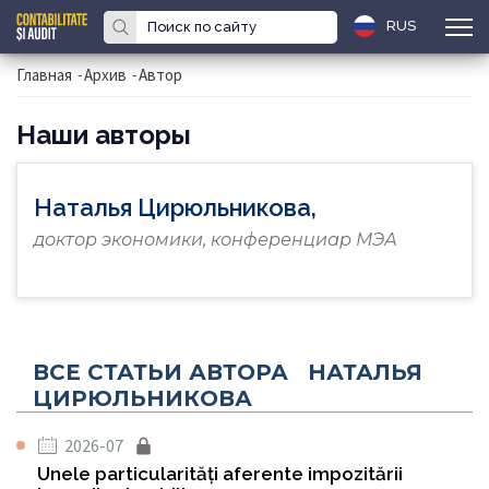
RUS
Главная
-
Архив
-
Автор
Наши авторы
Наталья Цирюльникова,
доктор экономики, конференциар МЭА
ВСЕ СТАТЬИ АВТОРА НАТАЛЬЯ
ЦИРЮЛЬНИКОВА
2026-07
Unele particularități aferente impozitării