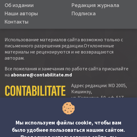
Об издании
Редакция журнала
Наши авторы
Подписка
Контакты
Использование материалов сайта возможно только с
письменного разрешения редакции.Отклоненные
материалы не рецензируются и не возвращаются
авторам.
Все пожелания и замечания по работе сайта присылайте
на
abonare@contabilitate.md
Адрес редакции: MD 2005,
Кишинэу,
ул. Кэприяна, 50, оф. 517-
518
тел.:
(+373 22) 21 20 22
тел./факс:
(+373 22) 22 53 90
Мы используем файлы cookie, чтобы вам
было удобнее пользоваться нашим сайтом.
e-mail: