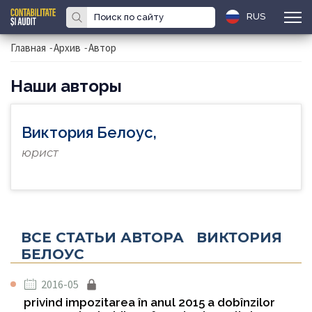
RUS
Главная
-
Архив
-
Автор
Наши авторы
Виктория Белоус,
юрист
ВСЕ СТАТЬИ АВТОРА ВИКТОРИЯ
БЕЛОУС
2016-05
privind impozitarea în anul 2015 a dobînzilor