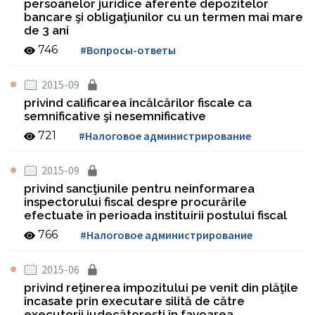
persoanelor juridice aferente depozitelor
bancare şi obligaţiunilor cu un termen mai mare
de 3 ani
746
#Вопросы-ответы
2015-09
privind calificarea încălcărilor fiscale ca
semnificative şi nesemnificative
721
#Налоговое администрирование
2015-09
privind sancţiunile pentru neinformarea
inspectorului fiscal despre procurările
efectuate în perioada instituirii postului fiscal
766
#Налоговое администрирование
2015-06
privind reţinerea impozitului pe venit din plăţile
încasate prin executare silită de către
executorii judecătoreşti în favoarea