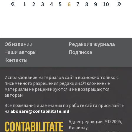
1
2
3
4
5
6
7
8
9
10
Об издании
Редакция журнала
Наши авторы
Подписка
Контакты
Использование материалов сайта возможно только с
письменного разрешения редакции.Отклоненные
материалы не рецензируются и не возвращаются
авторам.
Все пожелания и замечания по работе сайта присылайте
на
abonare@contabilitate.md
Адрес редакции: MD 2005,
Кишинэу,