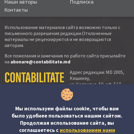
Наши авторы
Подписка
Контакты
Использование материалов сайта возможно только с
письменного разрешения редакции.Отклоненные
материалы не рецензируются и не возвращаются
авторам.
Все пожелания и замечания по работе сайта присылайте
на
abonare@contabilitate.md
Адрес редакции: MD 2005,
Кишинэу,
ул. Кэприяна, 50, оф. 517-
518
тел.:
(+373 22) 21 20 22
тел./факс:
(+373 22) 22 53 90
Мы используем файлы cookie, чтобы вам
было удобнее пользоваться нашим сайтом.
e-mail:
Продолжая использование сайта, вы
abonare@contabilitate.md
соглашаетесь c
использованием нами
newsletter: