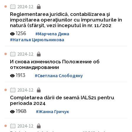
2024-12
Reglementarea juridică, contabilizarea şi
impozitarea operaţiunilor cu împrumuturile în
natură (sfârşit, vezi începutul în nr. 11/202
1256
#Марчела Дима
#Наталья Цирюльникова
2024-12
И снова изменилось Положение об
откомандировании
1913
#Светлана Слободяну
2024-12
Completarea dării de seamă IALS21 pentru
perioada 2024
1968
#Жанна Гричук
2024-12