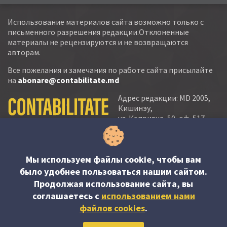
Использование материалов сайта возможно только с
письменного разрешения редакции.Отклоненные
материалы не рецензируются и не возвращаются
авторам.
Все пожелания и замечания по работе сайта присылайте
на
abonare@contabilitate.md
Адрес редакции: MD 2005,
Кишинэу,
ул. Кэприяна, 50, оф. 517-
518
тел.:
(+373 22) 21 20 22
тел./факс:
(+373 22) 22 53 90
Мы используем файлы cookie, чтобы вам
было удобнее пользоваться нашим сайтом.
e-mail:
Продолжая использование сайта, вы
abonare@contabilitate.md
соглашаетесь c
использованием нами
newsletter:
файлов cookies
.
contabilitate
@
sender.trigger4