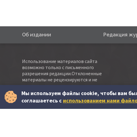
Об издании
Редакция жу
Использование материалов сайта
возможно только с письменного
разрешения редакции.Отклоненные
материалы не рецензируются и не
возвращаются авторам.
Мы используем файлы cookie, чтобы вам бы
Все пожелания и замечания по работе сайта
соглашаетесь c
использованием нами файло
присылайте на
abonare@contabilitate.md