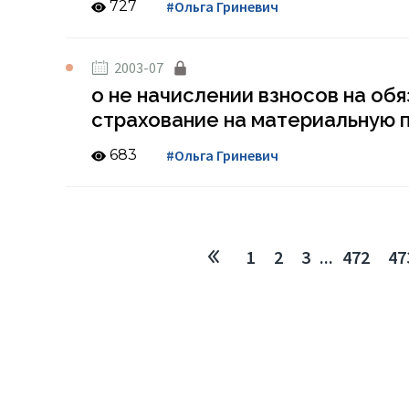
727
#Ольга Гриневич
2003-07
о не начислении взносов на об
страхование на материальную
683
#Ольга Гриневич
1
2
3
...
472
47