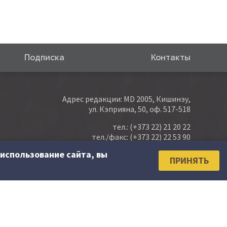
Подписка
Контакты
Адрес редакции: MD 2005, Кишинэу,
ул. Кэприяна, 50, оф. 517-518
тел.:
(+373 22) 21 20 22
тел./факс:
(+373 22) 22 53 90
использование сайта, вы
e-mail:
abonare@contabilitate.md
ПРИНЯТЬ
newsletter: contabilitate
@
sender.trigger4.net