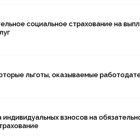
тельное социальное страхование на вып
луг
екоторые льготы, оказываемые работодат
а индивидуальных взносов на обязательн
трахование