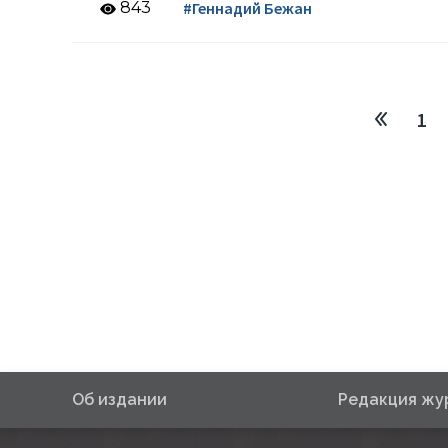
843
#Геннадий Бежан
1
Об издании
Редакция жу