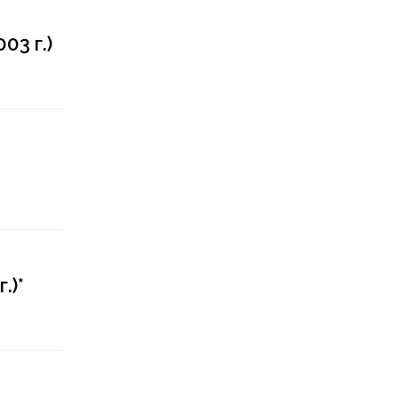
03 г.)
.)*