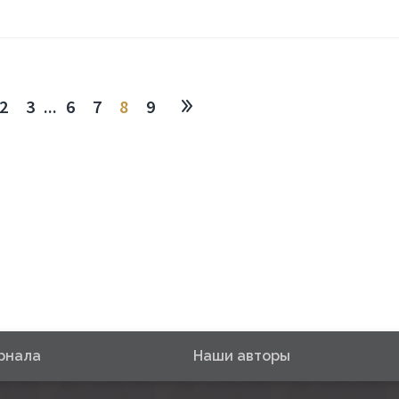
2
3
...
6
7
8
9
рнала
Наши авторы