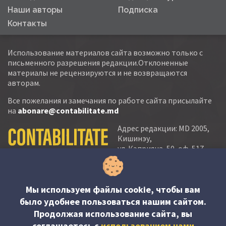
Наши авторы
Подписка
Контакты
Использование материалов сайта возможно только с
письменного разрешения редакции.Отклоненные
материалы не рецензируются и не возвращаются
авторам.
Все пожелания и замечания по работе сайта присылайте
на
abonare@contabilitate.md
Адрес редакции: MD 2005,
Кишинэу,
ул. Кэприяна, 50, оф. 517-
518
тел.:
(+373 22) 21 20 22
тел./факс:
(+373 22) 22 53 90
Мы используем файлы cookie, чтобы вам
было удобнее пользоваться нашим сайтом.
e-mail:
Продолжая использование сайта, вы
abonare@contabilitate.md
соглашаетесь c
использованием нами