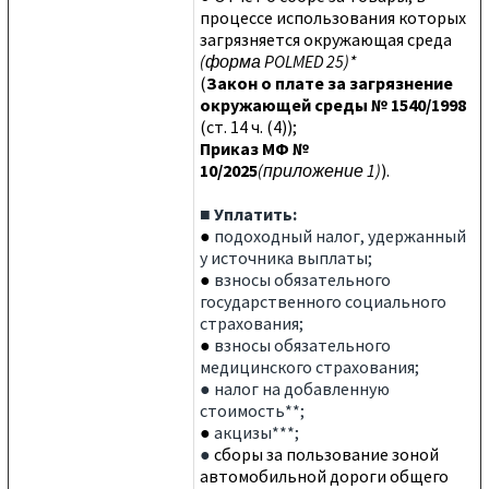
процессе использования которых
загрязняется окружающая среда
(форма POLMED 25)*
(
Закон о плате за загрязнение
окружающей среды № 1540/1998
(ст. 14
ч. (
4
));
Приказ МФ №
10
/202
5
(приложение 1)
).
■ Уплатить:
●
подоходный налог, удержанный
у источника выплаты;
●
взносы обязательного
государственного социального
страхования;
●
взносы обязательного
медицинского страхования;
● налог на добавленную
стоимость**;
●
акцизы***;
●
сборы за пользование зоной
авт
омобильной дороги общего