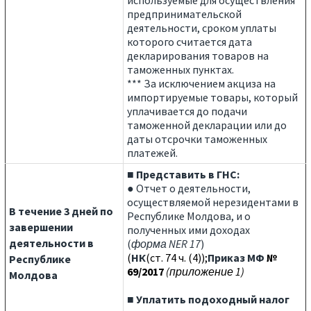
используемые для осуществления
предпринимательской
деятельности, сроком уплаты
которого считается дата
декларирования товаров на
таможенных пунктах.
*** За исключением акциза на
импортируемые товары, который
уплачивается до подачи
таможенной декларации или до
даты отсрочки таможенных
платежей.
■
Представить в ГНС:
● Отчет о деятельности,
осуществляемой нерезидентами в
В течение 3 дней по
Республике Молдова, и о
завершении
полученных ими доходах
деятельности в
(
форма NER 17
)
(
НК
(ст. 74 ч. (4));
Приказ МФ
№
Республике
69/2017
(приложение 1)
Молдова
■ Уплатить подоходный налог