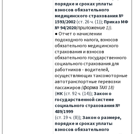
порядке и сроках уплаты
взносов обязательного
медицинского страхования №
1593/2002
(ст. 26 ч. (1));
Приказ МФ
№ 94/2020
(приложение 1)).
● Отчет о начислении
подоходного налога, взносов
обязательного медицинского
страхования и взносов
обязательного государственного
социального страхования для
работников - водителей,
осуществляющих таксомоторные
автотранспортные перевозки
пассажиров
(
форма TAXI 18
)
(
НК
(ст. 92 ч. (14));
Закон о
государственной системе
социального страхования №
489/1999
(ст. 19 ч. (8));
Закон о размере,
порядке и сроках уплаты
взносов обязательного