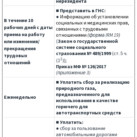
нерезидента
■
Представить в ГНС:
●
Информацию об установлении
В течение 10
социальных и медицинских прав,
рабочих дней с даты
связанных с трудовыми
приема на работу
отношениями
(
форма IRM 19
)
(
Закон о государственной
или изменения/
системе социального
прекращения
страхования № 489/1999
(ст. 5 ч.
трудовых
1
(1
));
отношений
Приказ МФ № 126/2017
(приложение 3)
■ Уплатить сбор за реализацию
природного газа,
предназначенного для
Еженедельно
использования в качестве
горючего для
автотранспортных средств
■ Уплатить:
● сбор за пользование
автомобильными дорогами