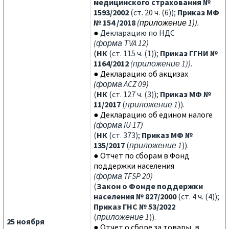
медицинского страхования №
1593/2002
(ст. 20 ч. (6));
Приказ МФ
№ 154 /2018
(приложение 1)).
●
Декларацию по НДС
(
форма ТVA 12
)
(
НК
(ст. 115 ч. (1));
Приказ ГГНИ №
1164/2012
(приложение 1)).
● Декларацию об акцизах
(
форма ACZ 09
)
(
НК
(ст. 127 ч. (3));
Приказ МФ №
11/2017
(
приложение 1
)).
●
Декларацию об едином налоге
(
форма IU 17
)
(
НК
(ст. 373);
Приказ МФ №
135/2017
(
приложение 1
)).
● Отчет по сборам в Фонд
поддержки населения
(
форма TFSP 20
)
(
Закон о Фонде поддержки
населения № 827/2000
(ст. 4 ч. (4));
Приказ ГНС № 53/2022
(
приложение 1
)).
25 ноября
● Отчет о сборе за товары, в