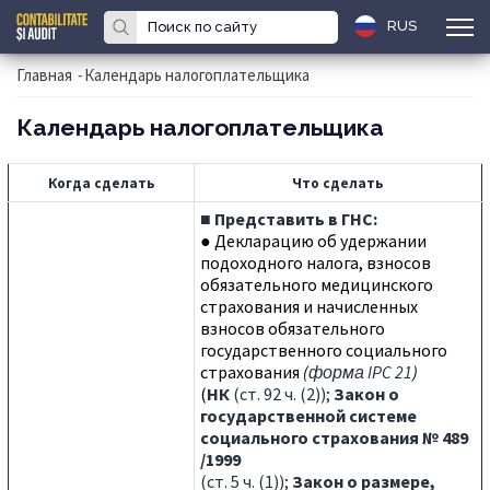
RUS
Главная
-
Календарь налогоплательщика
Календарь налогоплательщика
Когда сделать
Что сделать
■
Представить в ГНС:
● Декларацию об удержании
подоходного налога, взносов
обязательного медицинского
страхования и начисленных
взносов обязательного
государственного социального
страхования
(
форма IPC 2
1
)
(
НК
(ст. 92 ч. (2));
Закон о
государственной системе
социального страхования № 489
/1999
(ст. 5 ч. (1));
Закон о размере,