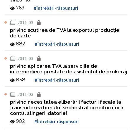
769
#Întrebări-răspunsuri
2011-03
privind scutirea de TVA la exportul producţiei
de carte
882
#Întrebări-răspunsuri
2011-03
privind aplicarea TVA la serviciile de
intermediere prestate de asistentul de brokeraj
838
#Întrebări-răspunsuri
2011-03
privind necesitatea eliberării facturii fiscale la
transmiterea bunului sechestrat creditorului în
contul stingerii datoriei
902
#Întrebări-răspunsuri