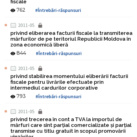
fiscale
762
#Întrebări-răspunsuri
2011-05
privind eliberarea facturii fiscale la transmiterea
mărfurilor de pe teritoriul Republicii Moldova în
zona economică liberă
844
#Întrebări-răspunsuri
2011-05
privind stabilirea momentului eliberării facturii
fiscale pentru livrările efectuate prin
intermediul cardurilor corporative
793
#Întrebări-răspunsuri
2011-05
privind trecerea în cont a TVA la importul de
mărfuri care sînt parţial comercializate şi parţial
transmise cu titlu gratuit în scopul promovării
vînzărilor