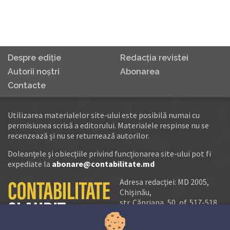
Despre ediţie
Redacţia revistei
Autorii noştri
Abonarea
Contacte
Utilizarea materialelor site-ului este posibilă numai cu
permisiunea scrisă a editorului. Materialele respinse nu se
recenzează și nu se returnează autorilor.
Doleanţele şi obiecţiile privind funcţionarea site-ului pot fi
expediate la
abonare@contabilitate.md
Adresa redacţiei: MD 2005,
Chişinău,
str. Căpriana, 50, of. 517-518
tel.:
(+373 22) 21 20 22