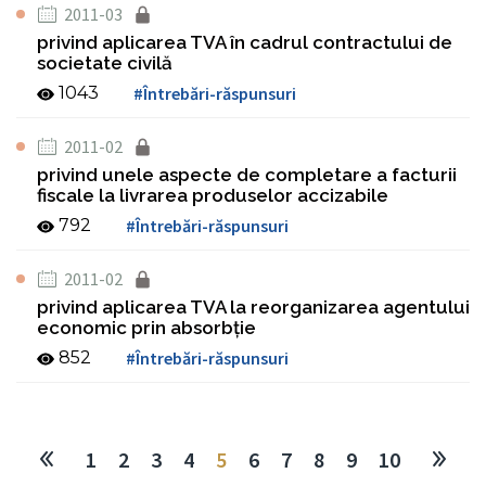
2011-03
privind aplicarea TVA în cadrul contractului de
societate civilă
1043
#Întrebări-răspunsuri
2011-02
privind unele aspecte de completare a facturii
fiscale la livrarea produselor accizabile
792
#Întrebări-răspunsuri
2011-02
privind aplicarea TVA la reorganizarea agentului
economic prin absorbţie
852
#Întrebări-răspunsuri
1
2
3
4
5
6
7
8
9
10