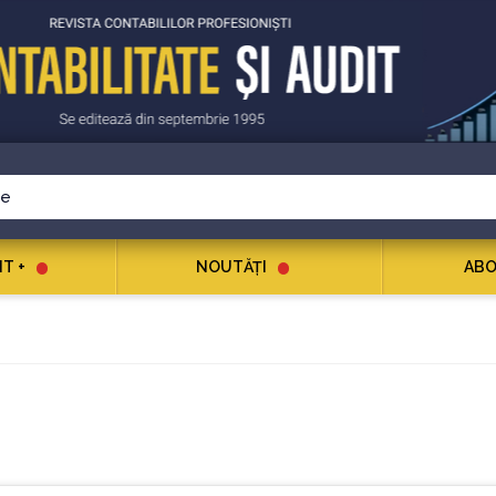
T +
NOUTĂŢI
ABO