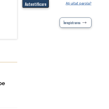
Aţi uitat parola?
Înregistrarea
pe