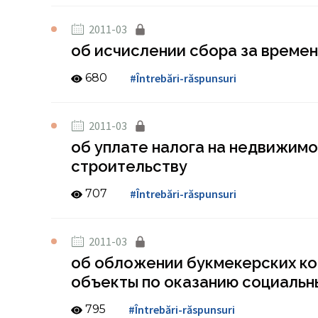
2011-03
об исчислении сбора за време
680
#Întrebări-răspunsuri
2011-03
об уплате налога на недвижим
строительству
707
#Întrebări-răspunsuri
2011-03
об обложении букмекерских ко
объекты по оказанию социальн
795
#Întrebări-răspunsuri