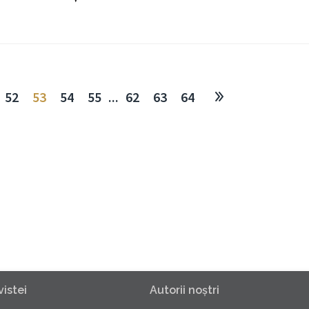
52
53
54
55
...
62
63
64
istei
Autorii noştri