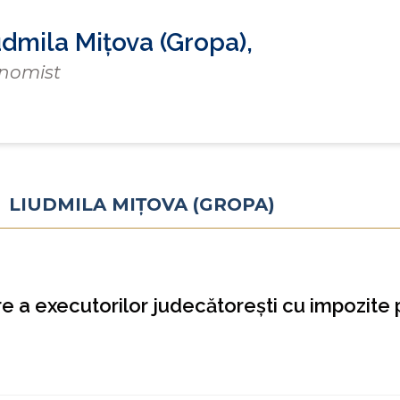
udmila Mițova (Gropa),
nomist
 LIUDMILA MIȚOVA (GROPA)
e a executorilor judecătoreşti cu impozite 