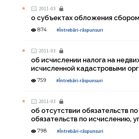
2011-03
о субъектах обложения сбором
874
#Întrebări-răspunsuri
2011-03
об исчислении налога на недв
исчисленной кадастровыми ор
759
#Întrebări-răspunsuri
2011-03
об отсутствии обязательств п
обязательств по исчислению, у
798
#Întrebări-răspunsuri