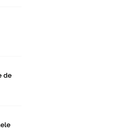
ne de
ţele