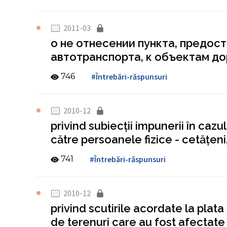
2011-03
о не отнесении пункта, предос
автотранспорта, к объектам д
746
#Întrebări-răspunsuri
2010-12
privind subiecţii impunerii în cazu
către persoanele fizice - cetăţeni
741
#Întrebări-răspunsuri
2010-12
privind scutirile acordate la plat
de terenuri care au fost afectate