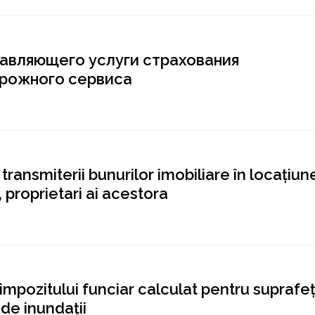
тавляющего услуги страхования
орожного сервиса
l transmiterii bunurilor imobiliare în locaţiu
, proprietari ai acestora
a impozitului funciar calculat pentru suprafe
 de inundaţii