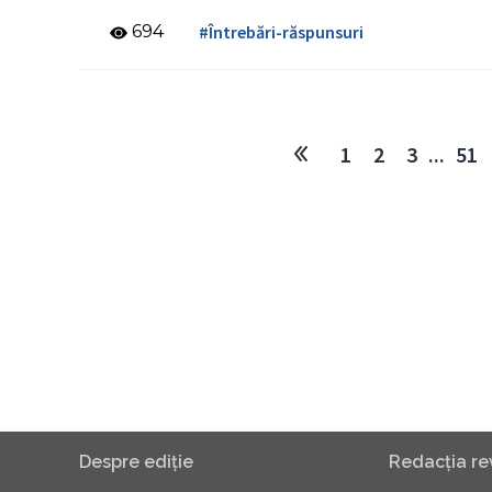
694
#Întrebări-răspunsuri
1
2
3
...
51
Despre ediţie
Redacţia rev