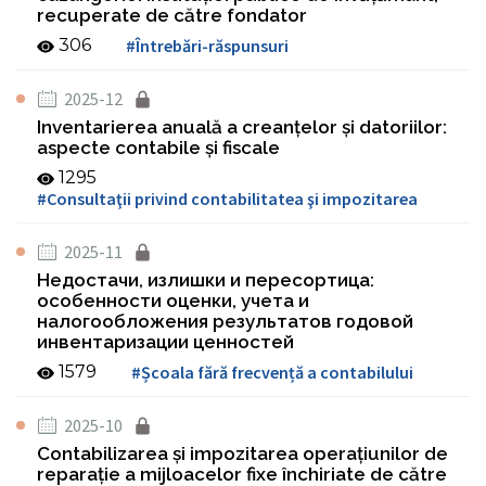
recuperate de către fondator
306
#Întrebări-răspunsuri
2025-12
Inventarierea anuală a creanțelor și datoriilor:
aspecte contabile și fiscale
1295
#Consultaţii privind contabilitatea şi impozitarea
2025-11
Недостачи, излишки и пересортица:
особенности оценки, учета и
налогообложения результатов годовой
инвентаризации ценностей
1579
#Școala fără frecvență a contabilului
2025-10
Contabilizarea şi impozitarea operaţiunilor de
reparaţie a mijloacelor fixe închiriate de către