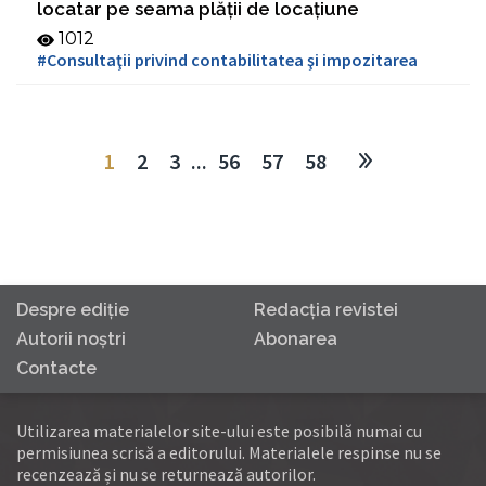
locatar pe seama plăţii de locaţiune
1012
#Consultaţii privind contabilitatea şi impozitarea
1
2
3
...
56
57
58
Despre ediţie
Redacţia revistei
Autorii noştri
Abonarea
Contacte
Utilizarea materialelor site-ului este posibilă numai cu
permisiunea scrisă a editorului. Materialele respinse nu se
recenzează și nu se returnează autorilor.