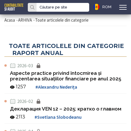
ROM
Acasa
-
ARHIVA
-
Toate articolele din categorie
TOATE ARTICOLELE DIN CATEGORIE
RAPORT ANUAL
2026-03
Aspecte practice privind întocmirea și
prezentarea situațiilor financiare pe anul 2025
1257
#Alexandru Nederița
2026-02
Декларация VEN 12 – 2025: кратко о главном
2113
#Svetlana Slobodeanu