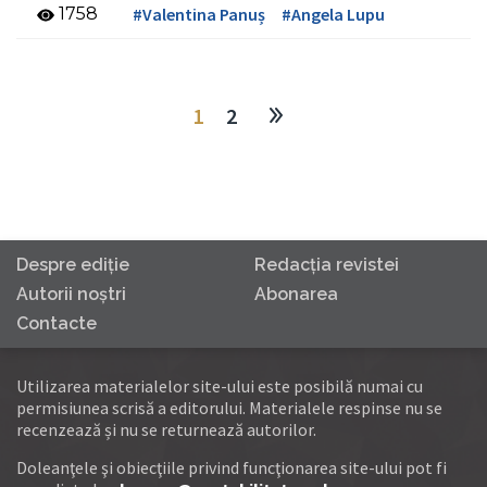
1758
#Valentina Panuș
#Angela Lupu
1
2
Despre ediţie
Redacţia revistei
Autorii noştri
Abonarea
Contacte
Utilizarea materialelor site-ului este posibilă numai cu
permisiunea scrisă a editorului. Materialele respinse nu se
recenzează și nu se returnează autorilor.
Doleanţele şi obiecţiile privind funcţionarea site-ului pot fi