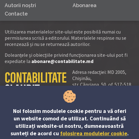
Autorii noştri
Abonarea
Contacte
Utilizarea materialelor site-ului este posibilă numai cu
permisiunea scrisă a editorului. Materialele respinse nu se
recenzează și nu se returnează autorilor.
Doleanţele şi obiecţiile privind funcţionarea site-ului pot fi
expediate la
abonare@contabilitate.md
Adresa redacţiei: MD 2005,
Chişinău,
str. Căpriana, 50, of. 517-518
tel.:
(+373 22) 21 20 22
tel./fax:
(+373 22) 22 53 90
Noi folosim modulele cookie pentru a vă oferi
e-mail:
un website comod de utilizat. Continuând să
abonare@contabilitate.md
utilizați website-ul nostru, dumneavoastră
newsletter:
sunteți de acord cu
folosirea modulelor cookie
.
contabilitate
@
sender.trigger4