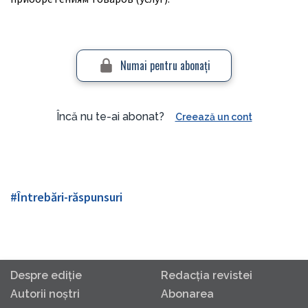
Numai pentru abonaţi
Încă nu te-ai abonat?
Creează un cont
#Întrebări-răspunsuri
Despre ediţie
Redacţia revistei
Autorii noştri
Abonarea