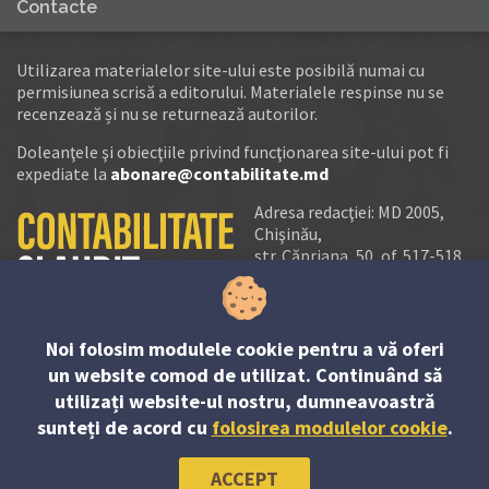
Contacte
Utilizarea materialelor site-ului este posibilă numai cu
permisiunea scrisă a editorului. Materialele respinse nu se
recenzează și nu se returnează autorilor.
Doleanţele şi obiecţiile privind funcţionarea site-ului pot fi
expediate la
abonare@contabilitate.md
Adresa redacţiei: MD 2005,
Chişinău,
str. Căpriana, 50, of. 517-518
tel.:
(+373 22) 21 20 22
tel./fax:
(+373 22) 22 53 90
Noi folosim modulele cookie pentru a vă oferi
e-mail:
un website comod de utilizat. Continuând să
abonare@contabilitate.md
utilizați website-ul nostru, dumneavoastră
newsletter:
sunteți de acord cu
folosirea modulelor cookie
.
contabilitate
@
sender.trigger4
ACCEPT