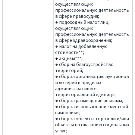
осуществляющих
профессиональную деятельность
в сфере правосудия;
● подоходный налог лиц,
осуществляющих
профессиональную деятельность
в сфере здравоохранения;
● налог на добавленную
стоимость**;
●
акцизы***;
● сбор на благоустройство
территорий;
● сбор за организацию аукционов
и лотерей в пределах
административно-
территориальной единицы;
● сбор за размещение рекламы;
● сбор за использование местной
символики;
● сбор за объекты торговли и/или
объекты по оказанию социальных
услуг;