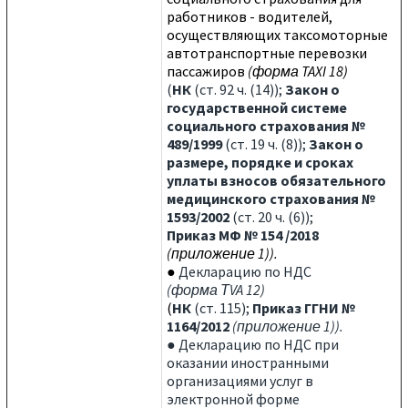
работников - водителей,
осуществляющих таксомоторные
автотранспортные перевозки
пассажиров
(
форма TAXI 18
)
(
НК
(ст. 92 ч. (14));
Закон о
государственной системе
социального страхования №
489/1999
(ст. 19 ч. (8));
Закон о
размере, порядке и сроках
уплаты взносов обязательного
медицинского страхования №
1593/2002
(ст. 20 ч. (6));
Приказ МФ № 154 /2018
(приложение 1)).
●
Декларацию по НДС
(
форма ТVA 12
)
(
НК
(ст. 115);
Приказ ГГНИ №
1164/2012
(приложение 1)).
● Декларацию по НДС при
оказании иностранными
организациями услуг в
электронной форме