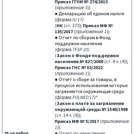
Приказ ГГНИ № 274/2013
(
приложение 3
)).
●
Декларацию об едином налоге
(
форма IU 17
)
(
НК
(ст. 373);
Приказ МФ №
135/2017
(
приложение 1
)).
● Отчет по сборам в Фонд
поддержки населения
(
форма TFSP 20
)
(
Закон о Фонде поддержки
населения № 827/2000
(ст. 4 ч. (4));
Приказ ГНС № 53/2022
(
приложение 1
)).
● Отчет о сборе за товары, в
процессе использования которых
загрязняется окружающая среда
(
форма POLMED 17
)*
(
Закон о плате за загрязнение
окружающей среды № 1540/1998
(ст. 14 ч. (4));
Приказ МФ № 5/2017
(
приложение
1
)).
25 октября
●
Отчет по начислению