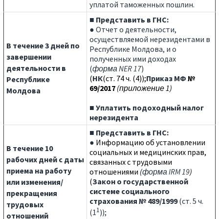
уплатой таможенных пошлин.
■
Представить в ГНС:
● Отчет о деятельности,
осуществляемой нерезидентами в
В течение 3 дней по
Республике Молдова, и о
завершении
полученных ими доходах
деятельности в
(
форма NER 17
)
(
НК
(ст. 74 ч. (4));
Приказ МФ
№
Республике
69/2017
(приложение 1)
Молдова
■ Уплатить подоходный налог
нерезидента
■
Представить в ГНС:
●
Информацию об установлении
В течение 10
социальных и медицинских прав,
рабочих дней с даты
связанных с трудовыми
приема на работу
отношениями
(
форма IRM 19
)
(
Закон о государственной
или изменения/
системе социального
прекращения
страхования № 489/1999
(ст. 5 ч.
трудовых
1
(1
));
отношений