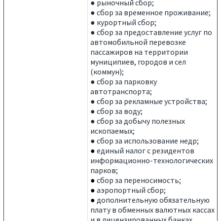
● рыночный сбор;
● сбор за временное проживание;
● курортный сбор;
● сбор за предоставление услуг по
автомобильной перевозке
пассажиров на территории
муниципиев, городов и сел
(коммун);
● сбор за парковку
автотранспорта;
● сбор за рекламные устройства;
● сбор за воду;
● сбор за добычу полезных
ископаемых;
● сбор за использование недр;
●
единый налог с резидентов
информационно-технологических
парков;
●
сбор за переносимость;
●
аэропортный сбор;
●
дополнительную обязательную
плату в обменных валютных кассах
и в лицензированных банках,