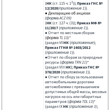
2
(
НК
(ст. 115 ч. 1
));
Приказ ГНС №
12/2020
(приложение 1
)).
● Декларацию об акцизах
(
форма ACZ 09
)
(
НК
(ст. 127 ч. (3));
Приказ МФ №
11/2017
(
приложение 1
)).
● Отчет по местным сборам
(
форма
TL 13
)*
(раздел VII
НК
(
приложение
);
Приказ ГГНИ № 1603/2012
(
приложение 1
)).
●Отчет по сборам за природные
ресурсы (
форма TRN 21
)*
(раздел VIII
НК
);
Приказ ГНС №
376/2020
(
приложение 1
)).
● Отчет по сбору за пользование
автомобильными дорогами
автомобилями с превышением
допустимых общей массы, весовых
нагрузок на ось или габаритных
параметров (
форма TDL 13
)*
(раздел IX
НК
(
приложение 3)
;