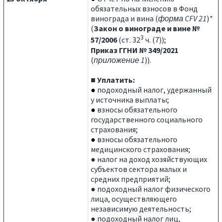
обязательных взносов в Фонд
винограда и вина (
форма CFV 21
)
*
(
Закон о винограде и вине №
3
57/2006
(ст. 32
ч. (7));
Приказ ГГНИ № 349/2021
(
приложение 1
)).
■ Уплатить:
●
подоходный налог, удержанный
у источника выплаты;
●
взносы обязательного
государственного социального
страхования;
●
взносы обязательного
медицинского страхования;
● налог на доход хозяйствующих
субъектов сектора малых и
средних предприятий;
● подоходный налог физического
лица, осуществляющего
независимую деятельность;
● подоходный налог лиц,