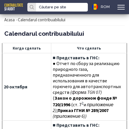
ROM
Acasa
-
Calendarul contribuabilului
Calendarul contribuabilului
Когда сделать
Что сделать
■
Представить в ГНС:
● Отчет по сбору за реализацию
природного газа,
предназначенного для
использования в качестве
горючего для автотранспортных
20 октября
средств
(
форма TGN 07
)
(
Закон о дорожном фонде
№
2
720/1996
(ст. 7
и
приложение
2)
;
Приказ ГГНИ № 289/2007
(приложение 6))
■
Представить в ГНС: