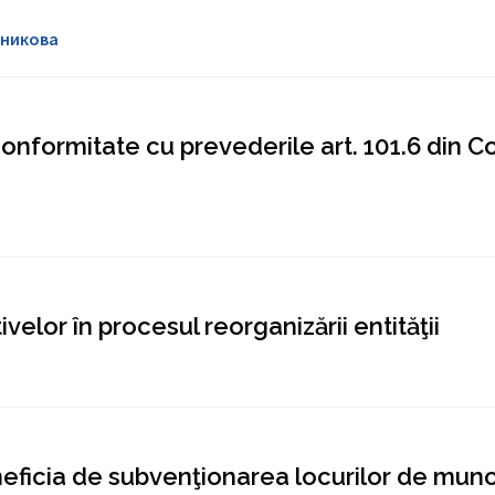
ьникова
conformitate cu prevederile art. 101.6 din C
velor în procesul reorganizării entităţii
eneficia de subvenţionarea locurilor de mun