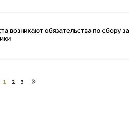
та возникают обязательства по сбору з
лики
1
2
3