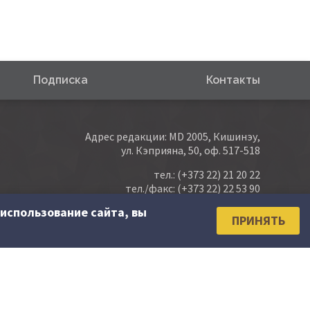
Подписка
Контакты
Адрес редакции: MD 2005, Кишинэу,
ул. Кэприяна, 50, оф. 517-518
тел.:
(+373 22) 21 20 22
тел./факс:
(+373 22) 22 53 90
использование сайта, вы
e-mail:
abonare@contabilitate.md
ПРИНЯТЬ
newsletter: contabilitate
@
sender.trigger4.net