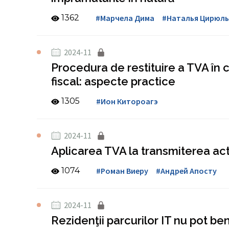
1362
#Марчела Дима
#Наталья Цирюл
2024-11
Procedura de restituire a TVA în 
fiscal: aspecte practice
1305
#Ион Китороагэ
2024-11
Aplicarea TVA la transmiterea acti
1074
#Роман Виеру
#Андрей Апосту
2024-11
Rezidenţii parcurilor IT nu pot b