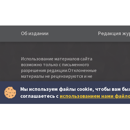
Об издании
Редакция жу
Использование материалов сайта
возможно только с письменного
разрешения редакции.Отклоненные
материалы не рецензируются и не
возвращаются авторам.
Мы используем файлы cookie, чтобы вам бы
Все пожелания и замечания по работе сайта
соглашаетесь c
использованием нами файло
присылайте на
abonare@contabilitate.md