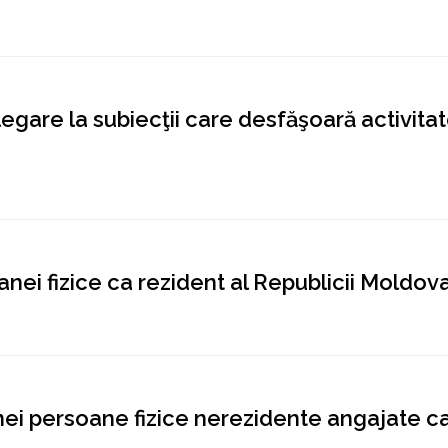
gare la subiecţii care desfăşoară activita
anei fizice ca rezident al Republicii Moldov
ei persoane fizice nerezidente angajate ca 