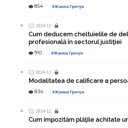
854
#Жанна Гричук
2024-11
Cum deducem cheltuielile de dele
profesională în sectorul justiţiei
910
#Жанна Гричук
2024-11
Modalitatea de calificare a perso
834
#Жанна Гричук
2024-11
Cum impozităm plăţile achitate un