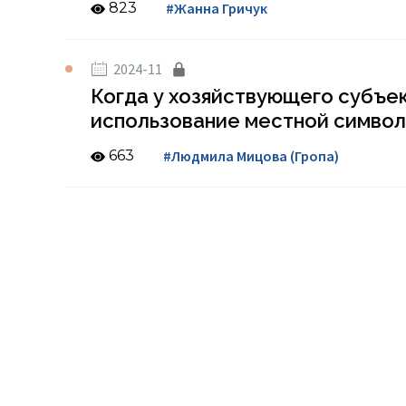
823
#Жанна Гричук
2024-11
Когда у хозяйствующего субъек
использование местной симво
663
#Людмила Мицова (Гропа)