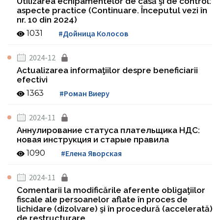
Utilizarea echipamentelor de casă şi de control:
aspecte practice (Continuare. Începutul vezi în
nr. 10 din 2024)
1031
#Дойница Колосов
2024-12
Actualizarea informaţiilor despre beneficiarii
efectivi
1363
#Роман Виеру
2024-11
Аннулирование статуса плательщика НДС:
новая инструкция и старые правила
1090
#Елена Яворская
2024-11
Comentarii la modificările aferente obligaţiilor
fiscale ale persoanelor aflate în proces de
lichidare (dizolvare) şi în procedură (accelerată)
de restructurare