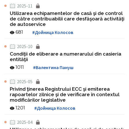
2025-11
Utilizarea echipamentelor de casă şi de control
de către contribuabilii care desfăşoară activităţi
de autoservice
681
#Дойница Колосов
2025-10
Condiţii de eliberare a numerarului din casieria
entităţii
1011
#Валентина Пануш
2025-05
Privind ţinerea Registrului ECC şi emiterea
rapoartelor zilnice şi de verificare în contextul
modificărilor legislative
1201
#Дойница Колосов
2025-04