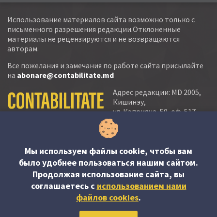
Использование материалов сайта возможно только с
письменного разрешения редакции.Отклоненные
материалы не рецензируются и не возвращаются
авторам.
Все пожелания и замечания по работе сайта присылайте
на
abonare@contabilitate.md
Адрес редакции: MD 2005,
Кишинэу,
ул. Кэприяна, 50, оф. 517-
518
тел.:
(+373 22) 21 20 22
тел./факс:
(+373 22) 22 53 90
Мы используем файлы cookie, чтобы вам
было удобнее пользоваться нашим сайтом.
e-mail:
Продолжая использование сайта, вы
abonare@contabilitate.md
соглашаетесь c
использованием нами
newsletter:
файлов cookies
.
contabilitate
@
sender.trigger4