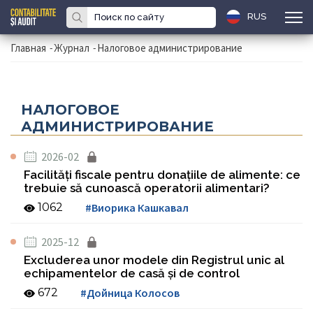
RUS
Главная
-
Журнал
-
Налоговое администрирование
НАЛОГОВОЕ
АДМИНИСТРИРОВАНИЕ
2026-02
Facilități fiscale pentru donațiile de alimente: ce
trebuie să cunoască operatorii alimentari?
1062
#Виорика Кашкавал
2025-12
Excluderea unor modele din Registrul unic al
echipamentelor de casă și de control
672
#Дойница Колосов