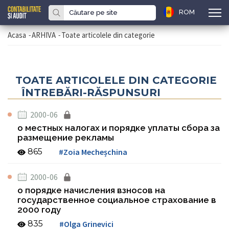
ROM
Acasa
-
ARHIVA
-
Toate articolele din categorie
TOATE ARTICOLELE DIN CATEGORIE
ÎNTREBĂRI-RĂSPUNSURI
2000-06
о местных налогах и порядке уплаты сбора за
размещение рекламы
865
#Zoia Mecheșchina
2000-06
о порядке начисления взносов на
государственное социальное страхование в
2000 году
835
#Olga Grinevici