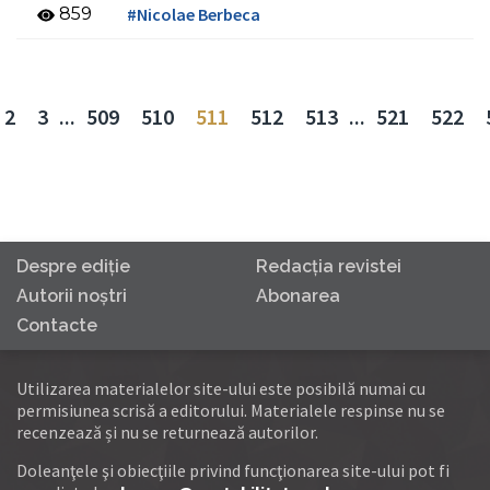
859
#Nicolae Berbeca
2
3
...
509
510
511
512
513
...
521
522
Despre ediţie
Redacţia revistei
Autorii noştri
Abonarea
Contacte
Utilizarea materialelor site-ului este posibilă numai cu
permisiunea scrisă a editorului. Materialele respinse nu se
recenzează și nu se returnează autorilor.
Doleanţele şi obiecţiile privind funcţionarea site-ului pot fi