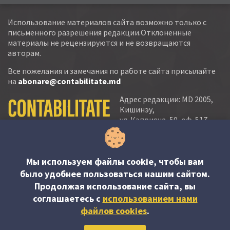
Использование материалов сайта возможно только с
письменного разрешения редакции.Отклоненные
материалы не рецензируются и не возвращаются
авторам.
Все пожелания и замечания по работе сайта присылайте
на
abonare@contabilitate.md
Адрес редакции: MD 2005,
Кишинэу,
ул. Кэприяна, 50, оф. 517-
518
тел.:
(+373 22) 21 20 22
тел./факс:
(+373 22) 22 53 90
Мы используем файлы cookie, чтобы вам
было удобнее пользоваться нашим сайтом.
e-mail:
Продолжая использование сайта, вы
abonare@contabilitate.md
соглашаетесь c
использованием нами
newsletter:
файлов cookies
.
contabilitate
@
sender.trigger4