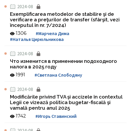
2024-08
Exemplificarea metodelor de stabilire şi de
verificare a preţurilor de transfer (sfârşit, vezi
începutul în nr. 7/2024)
1306
#Марчела Дима
#Наталья Цирюльникова
2024-08
Что изменится в применении подоходного
налога в 2025 году
1991
#Светлана Слободяну
2024-08
Modificările privind TVA şi accizele în contextul
Legii ce vizează politica bugetar-fiscală şi
vamală pentru anul 2025
1742
#Игорь Ставинский
2024-08