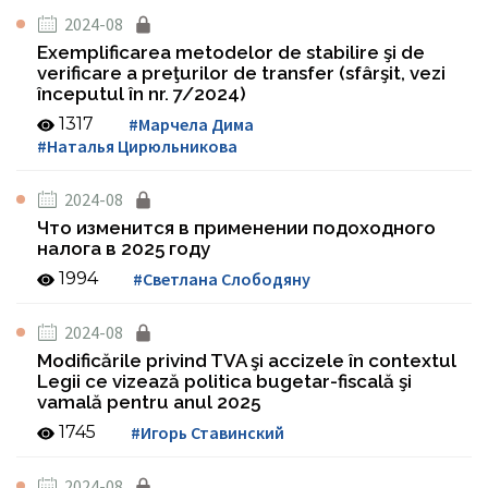
2024-08
Exemplificarea metodelor de stabilire şi de
verificare a preţurilor de transfer (sfârşit, vezi
începutul în nr. 7/2024)
1317
#Марчела Дима
#Наталья Цирюльникова
2024-08
Что изменится в применении подоходного
налога в 2025 году
1994
#Светлана Слободяну
2024-08
Modificările privind TVA şi accizele în contextul
Legii ce vizează politica bugetar-fiscală şi
vamală pentru anul 2025
1745
#Игорь Ставинский
2024-08