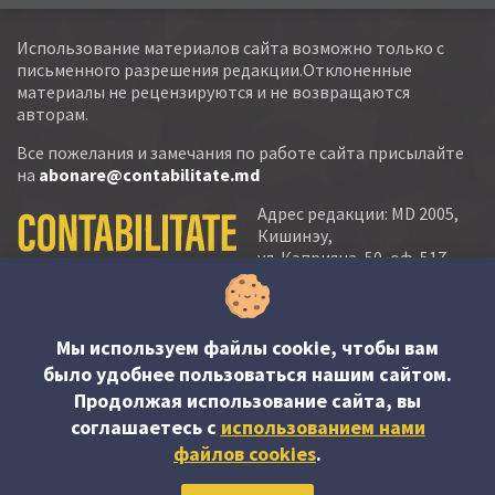
Использование материалов сайта возможно только с
письменного разрешения редакции.Отклоненные
материалы не рецензируются и не возвращаются
авторам.
Все пожелания и замечания по работе сайта присылайте
на
abonare@contabilitate.md
Адрес редакции: MD 2005,
Кишинэу,
ул. Кэприяна, 50, оф. 517-
518
тел.:
(+373 22) 21 20 22
тел./факс:
(+373 22) 22 53 90
Мы используем файлы cookie, чтобы вам
было удобнее пользоваться нашим сайтом.
e-mail:
Продолжая использование сайта, вы
abonare@contabilitate.md
соглашаетесь c
использованием нами
newsletter:
файлов cookies
.
contabilitate
@
sender.trigger4