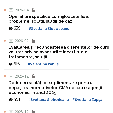
2026-04
Operațiuni specifice cu mijloacele fixe:
probleme, soluţii, studii de caz
659
#Svetlana Slobodeanu
2026-02
Evaluarea și recunoașterea diferențelor de curs
valutar privind avansurile: incertitudini,
tratamente, soluţii
616
#Valentina Panuș
2025-12
Deducerea plăților suplimentare pentru
depășirea normativelor CMA de către agenții
economici în anul 2025
491
#Svetlana Slobodeanu
#Svetlana Zapșa
2025-12