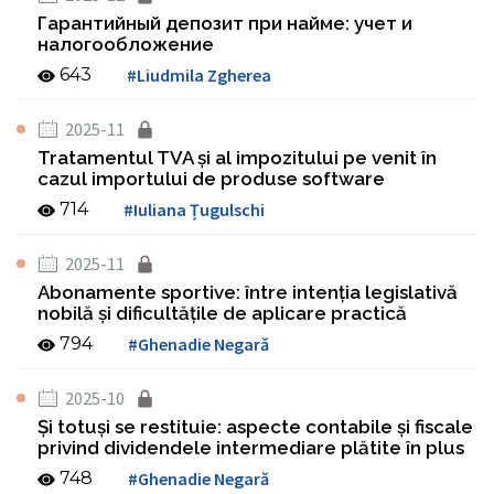
Гарантийный депозит при найме: учет и
налогообложение
643
#Liudmila Zgherea
2025-11
Tratamentul TVA şi al impozitului pe venit în
cazul importului de produse software
714
#Iuliana Țugulschi
2025-11
Abonamente sportive: între intenţia legislativă
nobilă şi dificultăţile de aplicare practică
794
#Ghenadie Negară
2025-10
Şi totuşi se restituie: aspecte contabile şi fiscale
privind dividendele intermediare plătite în plus
748
#Ghenadie Negară