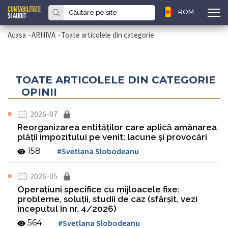
ROM
Acasa
-
ARHIVA
-
Toate articolele din categorie
TOATE ARTICOLELE DIN CATEGORIE
OPINII
2026-07
Reorganizarea entităților care aplică amânarea
plăţii impozitului pe venit: lacune și provocări
158
#Svetlana Slobodeanu
2026-05
Operațiuni specifice cu mijloacele fixe:
probleme, soluţii, studii de caz (sfârșit, vezi
începutul în nr. 4/2026)
564
#Svetlana Slobodeanu