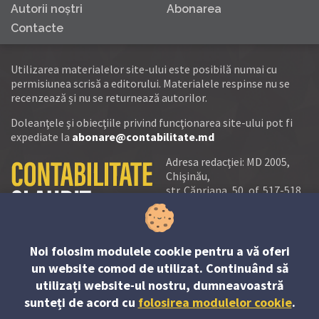
Autorii noştri
Abonarea
Contacte
Utilizarea materialelor site-ului este posibilă numai cu
permisiunea scrisă a editorului. Materialele respinse nu se
recenzează și nu se returnează autorilor.
Doleanţele şi obiecţiile privind funcţionarea site-ului pot fi
expediate la
abonare@contabilitate.md
Adresa redacţiei: MD 2005,
Chişinău,
str. Căpriana, 50, of. 517-518
tel.:
(+373 22) 21 20 22
tel./fax:
(+373 22) 22 53 90
Noi folosim modulele cookie pentru a vă oferi
e-mail:
un website comod de utilizat. Continuând să
abonare@contabilitate.md
utilizați website-ul nostru, dumneavoastră
newsletter:
sunteți de acord cu
folosirea modulelor cookie
.
contabilitate
@
sender.trigger4