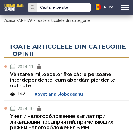
ROM
Acasa
-
ARHIVA
-
Toate articolele din categorie
TOATE ARTICOLELE DIN CATEGORIE
OPINII
2024-11
Vânzarea mijloacelor fixe către persoane
interdependente: cum abordăm pierderile
obţinute
1142
#Svetlana Slobodeanu
2024-10
Учет и налогообложение выплат при
ликвидации предприятий, применяющих
режим налогообложения SIMM