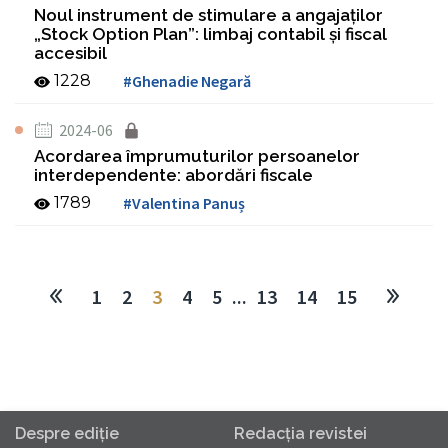
Noul instrument de stimulare a angajaţilor
„Stock Option Plan”: limbaj contabil şi fiscal
accesibil
1228
#Ghenadie Negară
2024-06
Acordarea împrumuturilor persoanelor
interdependente: abordări fiscale
1789
#Valentina Panuș
1
2
3
4
5
...
13
14
15
Despre ediţie
Redacţia revistei