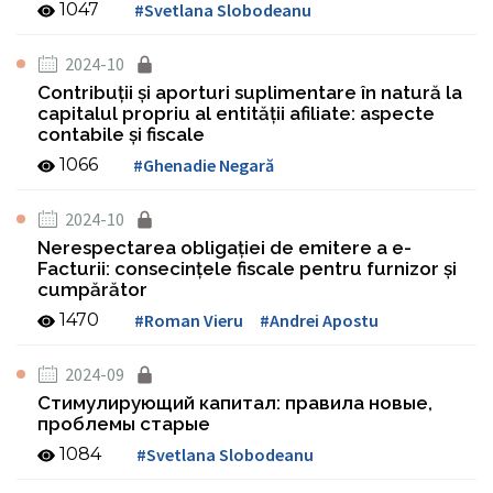
1047
#Svetlana Slobodeanu
2024-10
Contribuţii şi aporturi suplimentare în natură la
capitalul propriu al entităţii afiliate: aspecte
contabile şi fiscale
1066
#Ghenadie Negară
2024-10
Nerespectarea obligaţiei de emitere a e-
Facturii: consecinţele fiscale pentru furnizor şi
cumpărător
1470
#Roman Vieru
#Andrei Apostu
2024-09
Стимулирующий капитал: правила новые,
проблемы старые
1084
#Svetlana Slobodeanu