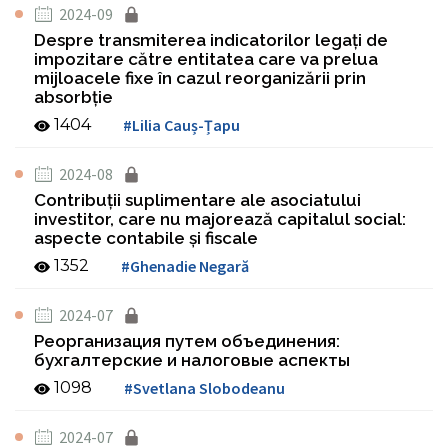
2024-09
Despre transmiterea indicatorilor legaţi de
impozitare către entitatea care va prelua
mijloacele fixe în cazul reorganizării prin
absorbţie
1404
#Lilia Cauș-Țapu
2024-08
Contribuţii suplimentare ale asociatului
investitor, care nu majorează capitalul social:
aspecte contabile şi fiscale
1352
#Ghenadie Negară
2024-07
Реорганизация путем объединения:
бухгалтерские и налоговые аспекты
1098
#Svetlana Slobodeanu
2024-07