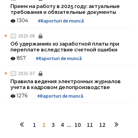
Прием на работу в 2025 году: актуальные
требования и обязательные документы
1304
#Raporturi de muncă
2025-08
Об удержаниях из заработной платы при
переплате вследствие счетной ошибки
857
#Raporturi de muncă
2025-07
Правила ведения электронных журналов
учета в кадровом делопроизводстве
1276
#Raporturi de muncă
1
2
3
4
...
10
11
12