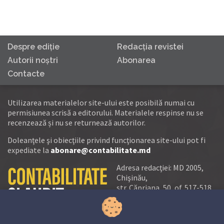
Despre ediţie
Redacţia revistei
Autorii noştri
Abonarea
Contacte
Utilizarea materialelor site-ului este posibilă numai cu
permisiunea scrisă a editorului. Materialele respinse nu se
recenzează și nu se returnează autorilor.
Doleanţele şi obiecţiile privind funcţionarea site-ului pot fi
expediate la
abonare@contabilitate.md
Adresa redacţiei: MD 2005,
Chişinău,
str. Căpriana, 50, of. 517-518
tel.:
(+373 22) 21 20 22
tel./fax:
(+373 22) 22 53 90