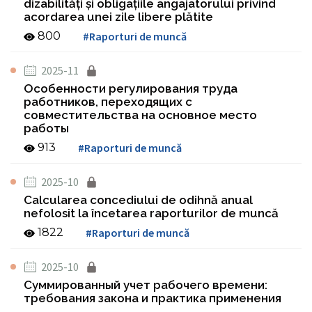
dizabilităţi şi obligaţiile angajatorului privind
acordarea unei zile libere plătite
800
#Raporturi de muncă
2025-11
Особенности регулирования труда
работников, переходящих с
совместительства на основное место
работы
913
#Raporturi de muncă
2025-10
Calcularea concediului de odihnă anual
nefolosit la încetarea raporturilor de muncă
1822
#Raporturi de muncă
2025-10
Суммированный учет рабочего времени:
требования закона и практика применения